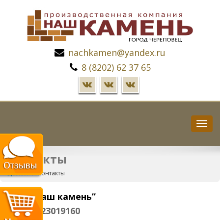
nachkamen@yandex.ru
8 (8202) 62 37 65
Пере
нави
Контакты
Домой
Контакты
ООО “Наш камень”
ИНН
3523019160