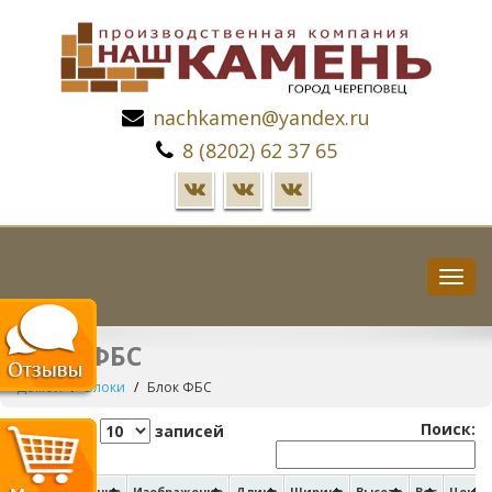
nachkamen@yandex.ru
8 (8202) 62 37 65
Пере
нави
Блок ФБС
Домой
Блоки
Блок ФБС
Поиск:
Показать
записей